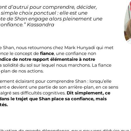
t d’autrui pour comprendre, décider,
 simple choix ponctuel : elle est une
tante de Shan engage alors pleinement une
 confiance.” Kassandra
 de Shan, nous retournons chez Mark Hunyadi qui met
ance
le concept de
fiance
, une confiance non
indice de notre rapport élémentaire à notre
 solidité du sol sur lequel nous marchons. La fiance
re-plan de nos actions.
ement éclairant pour comprendre Shan : lorsqu’elle
tant·e devient une partie de son arrière-plan, en ce sens
algré ses difficultés cognitives.
Dit simplement, ce
i dans le trajet que Shan place sa confiance, mais
tés.
 situation de grande dépendance, nous pouvons déduire que 