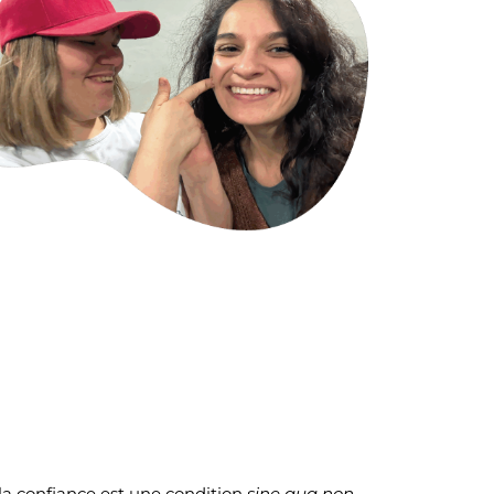
la confiance est une condition
sine qua non
,